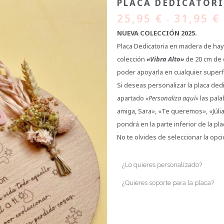
PLACA DEDICATORI
25,95
€
31,95
€
–
NUEVA COLECCIÓN 2025.
Placa Dedicatoria en madera de haya 
colección
«Vibra Alto»
de 20 cm de 
poder apoyarla en cualquier superfi
Si deseas personalizar la placa dedi
apartado
«Personaliza aquí»
las pala
amiga, Sara», «Te queremos», «Júlia
pondrá en la parte inferior de la pla
No te olvides de seleccionar la opc
¿Lo quieres personalizado?
¿Quieres soporte para la placa?