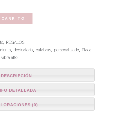
 CARRITO
to
,
REGALOS
miento
,
dedicatoria
,
palabras
,
personalizado
,
Placa
,
,
vibra alto
DESCRIPCIÓN
NFO DETALLADA
ALORACIONES (0)