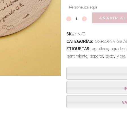
Personaliza aquí
AÑADIR AL
SKU:
N/D
CATEGORÍAS:
Colección Vibra Al
ETIQUETAS:
agradece
,
agradeci
sentimiento
,
soporte
,
texto
,
vibra
I
V