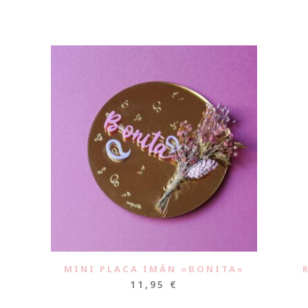
MINI PLACA IMÁN «BONITA»
11,95
€