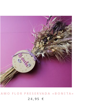
RAMO FLOR PRESERVADA «BONITA»
24,95
€