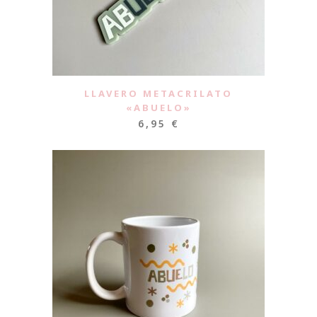
LLAVERO METACRILATO
«ABUELO»
6,95
€