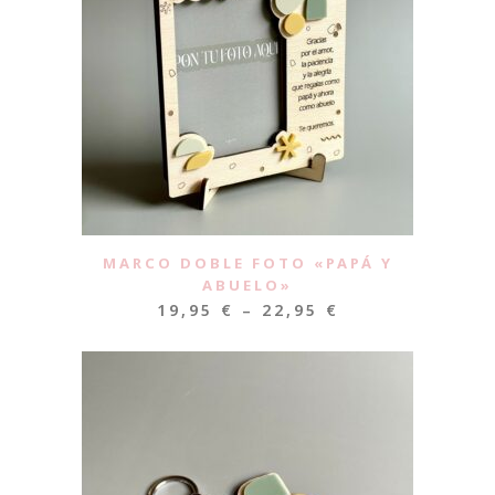
MARCO DOBLE FOTO «PAPÁ Y
ABUELO»
19,95
€
–
22,95
€