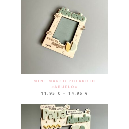
MINI MARCO POLAROID
«ABUELO»
11,95
€
–
14,95
€