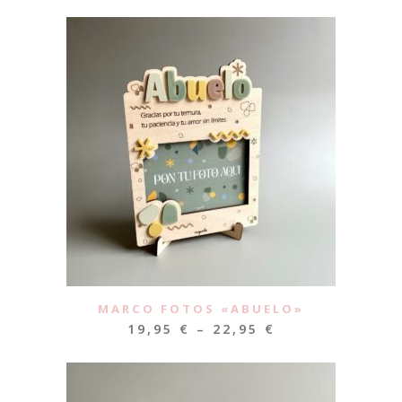
MARCO FOTOS «ABUELO»
19,95
€
–
22,95
€