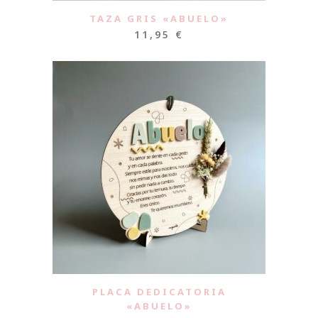
TAZA GRIS «ABUELO»
11,95
€
PLACA DEDICATORIA
«ABUELO»