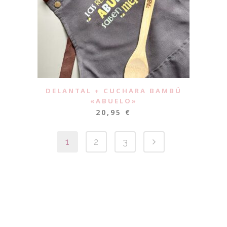
DELANTAL + CUCHARA BAMBÚ
«ABUELO»
20,95
€
1
2
3