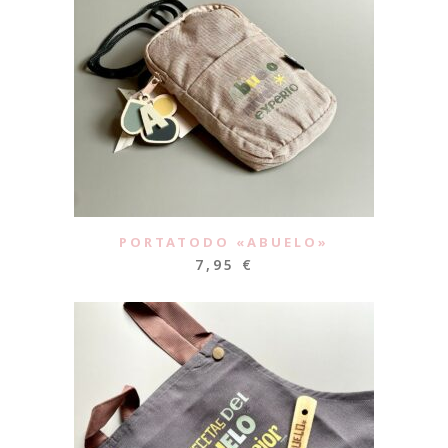
PORTATODO «ABUELO»
7,95
€