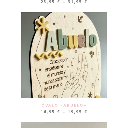
25,95
€
–
31,95
€
ÓVALO «ABUELO»
16,95
€
–
19,95
€