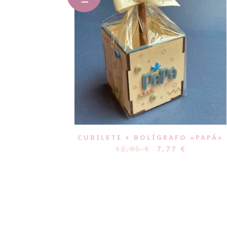
CUBILETE + BOLÍGRAFO «PAPÁ»
12,95
€
7,77
€