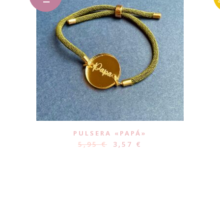
PULSERA «PAPÁ»
5,95
€
3,57
€