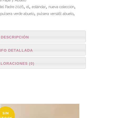
a Papá y Abuelo
del Padre 2026
,
él
,
estándar
,
nueva colección
,
pulsera verde abuelo
,
pulsera versátil abuelo
,
DESCRIPCIÓN
NFO DETALLADA
ALORACIONES (0)
SIN