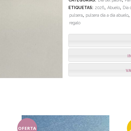
CATEGORÍAS:
Día del padre
,
Par
ETIQUETAS:
2026
,
Abuelo
,
Día 
pulsera
,
pulsera día a día abuelo
,
regalo
I
V
OFERTA