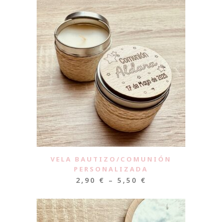
VELA BAUTIZO/COMUNIÓN
PERSONALIZADA
2,90
€
–
5,50
€