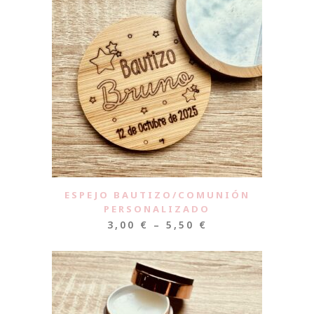
ESPEJO BAUTIZO/COMUNIÓN
PERSONALIZADO
3,00
€
–
5,50
€