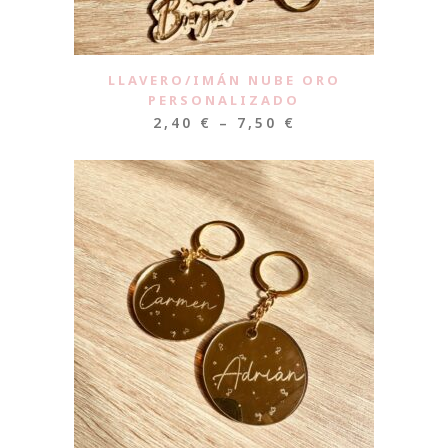
LLAVERO/IMÁN NUBE ORO
PERSONALIZADO
2,40
€
–
7,50
€