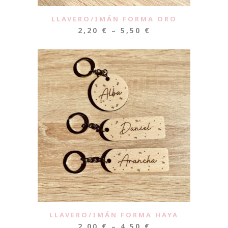
LLAVERO/IMÁN FORMA ORO
2,20
€
–
5,50
€
LLAVERO/IMÁN FORMA HAYA
2,00
€
–
4,50
€