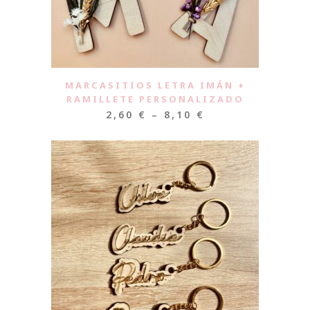
MARCASITIOS LETRA IMÁN +
RAMILLETE PERSONALIZADO
2,60
€
–
8,10
€