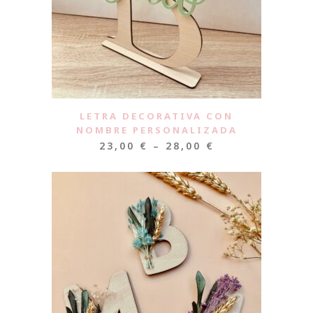
LETRA DECORATIVA CON
NOMBRE PERSONALIZADA
23,00
€
–
28,00
€