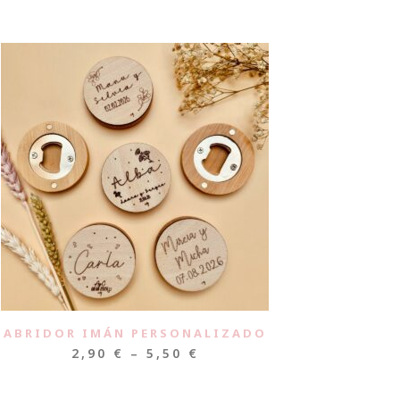
ABRIDOR IMÁN PERSONALIZADO
2,90
€
–
5,50
€