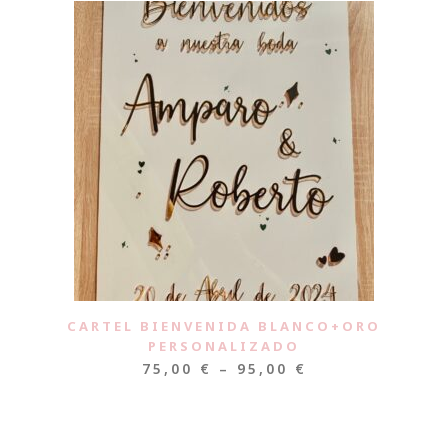
CARTEL BIENVENIDA BLANCO+ORO
PERSONALIZADO
75,00
€
–
95,00
€