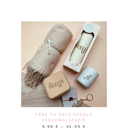
CREA TU PACK REGALO
PERSONALIZADO
9,99
€
–
45,99
€