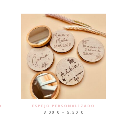
O
ESPEJO PERSONALIZADO
3,00
€
–
5,50
€