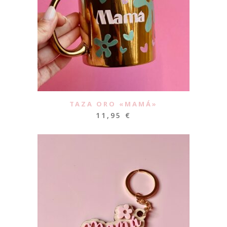
TAZA ORO «MAMÁ»
11,95
€