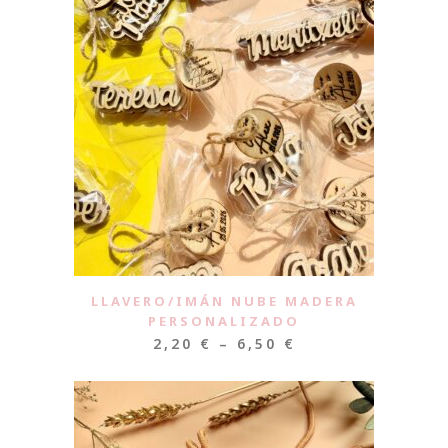
LLAVERO/IMÁN NUBE MADERA
PERSONALIZADO
2,20
€
–
6,50
€