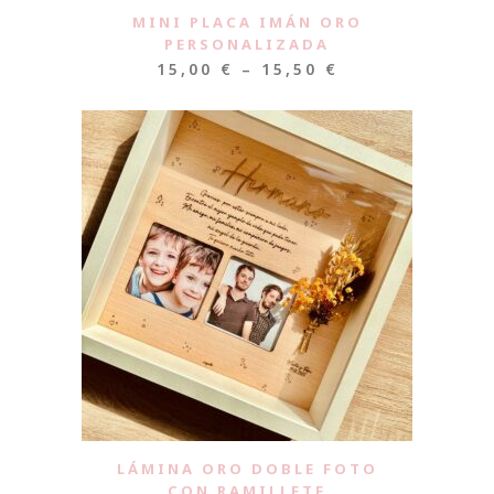
MINI PLACA IMÁN ORO
PERSONALIZADA
15,00
€
–
15,50
€
LÁMINA ORO DOBLE FOTO
CON RAMILLETE