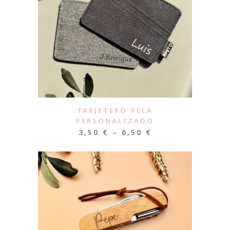
TARJETERO TELA
PERSONALIZADO
3,50
€
–
6,50
€