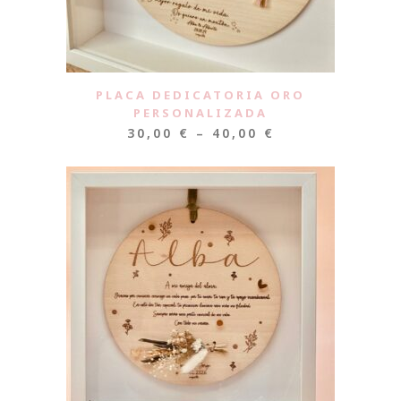
PLACA DEDICATORIA ORO
PERSONALIZADA
30,00
€
–
40,00
€