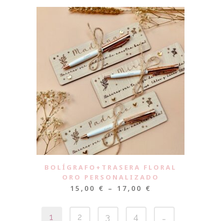
BOLÍGRAFO+TRASERA FLORAL
ORO PERSONALIZADO
15,00
€
–
17,00
€
1
2
3
4
…