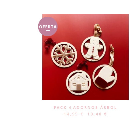
OFERTA
PACK 4 ADORNOS ÁRBOL
14,95
€
10,46
€