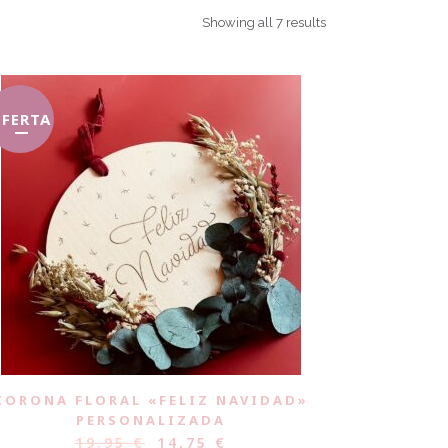
Showing all 7 results
FERTA
CORONA FLORAL «FELIZ NAVIDAD»
PERSONALIZADA
19,95
€
14,75
€