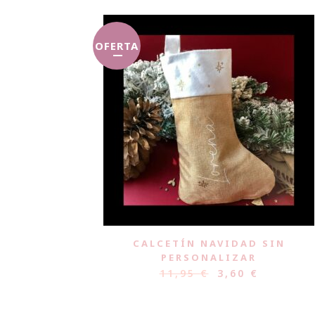
OFERTA
CALCETÍN NAVIDAD SIN
PERSONALIZAR
11,95
€
3,60
€