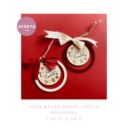
OFERTA
PACK BOLAS ÁRBOL «FELIZ
NAVIDAD»
7,95
€
5,56
€