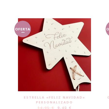
OFERTA
O
ESTRELLA «FELIZ NAVIDAD»
PERSONALIZADO
14,95
€
9,40
€