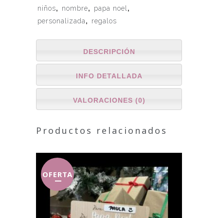
niños
,
nombre
,
papa noel
,
personalizada
,
regalos
DESCRIPCIÓN
INFO DETALLADA
VALORACIONES (0)
Productos relacionados
OFERTA