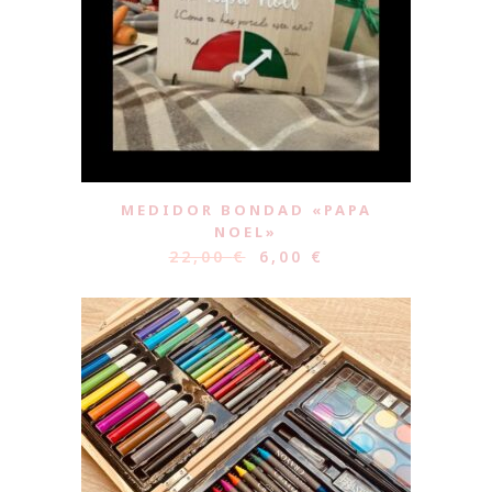
MEDIDOR BONDAD «PAPA
NOEL»
22,00
€
6,00
€