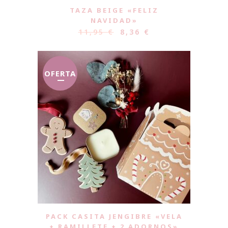
TAZA BEIGE «FELIZ
NAVIDAD»
11,95
€
8,36
€
OFERTA
PACK CASITA JENGIBRE «VELA
+ RAMILLETE + 2 ADORNOS»