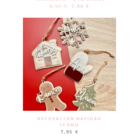
9,95
€
7,96
€
DECORACIÓN NAVIDAD
ICONO
7,95
€