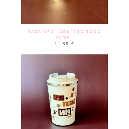
TAZA ORO «CONTIGO TODO
SUMA»
11,95
€