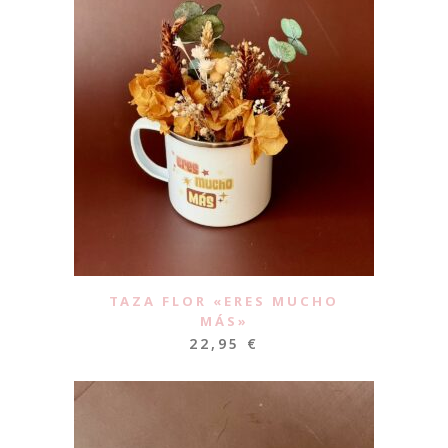
TAZA FLOR «ERES MUCHO
MÁS»
22,95
€