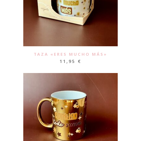
TAZA «ERES MUCHO MÁS»
11,95
€