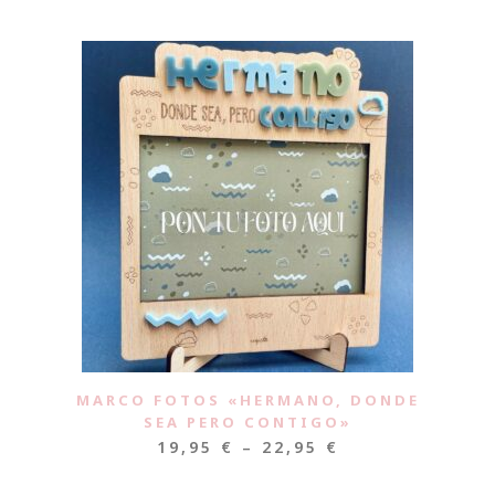
MARCO FOTOS «HERMANO, DONDE
SEA PERO CONTIGO»
19,95
€
–
22,95
€