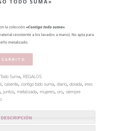
GO TODO SUMA»
on la colección
«Contigo todo suma».
erial resistente a los lavados a mano). No apta para
iseño metalizado.
 CARRITO
o Todo Suma
,
REGALOS
é
,
caliente
,
contigo todo suma
,
diario
,
dorada
,
eres
o
,
juntos
,
metalizada
,
mujeres
,
oro
,
siempre
jo
DESCRIPCIÓN