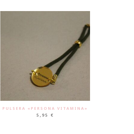
PULSERA «PERSONA VITAMINA»
5,95
€