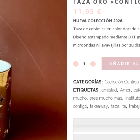
TAZA ORO «CONTI
11,95
€
NUEVA COLECCIÓN 2026.
Taza de cerámica en color dorado c
Diseño estampado mediante DTF (mat
microondas ni lavavajillas por su d
AÑADIR AL
CATEGORÍAS:
Colección Contig
ETIQUETAS:
amistad
,
Amor
,
caf
mucho
,
eres mucho más
,
institut
contigo
,
takeaway
,
taza
,
té
,
traba