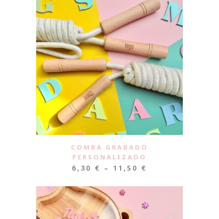
COMBA GRABADO
PERSONALIZADO
6,30
€
–
11,50
€