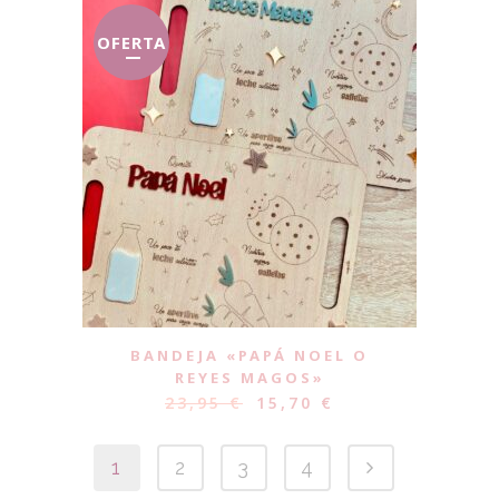
OFERTA
BANDEJA «PAPÁ NOEL O
REYES MAGOS»
23,95
€
15,70
€
1
2
3
4