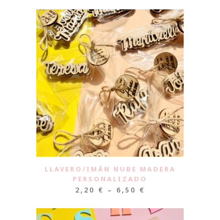
LLAVERO/IMÁN NUBE MADERA
PERSONALIZADO
2,20
€
–
6,50
€