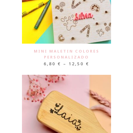
MINI MALETIN COLORES
PERSONALIZADO
6,80
€
–
12,50
€