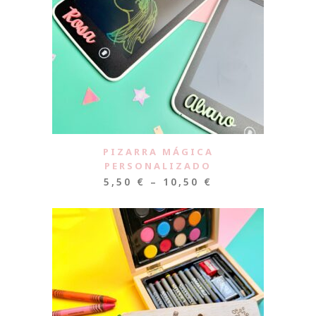
PIZARRA MÁGICA
PERSONALIZADO
5,50
€
–
10,50
€