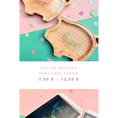
HUCHA MADERA
PERSONALIZADA
7,50
€
–
12,50
€