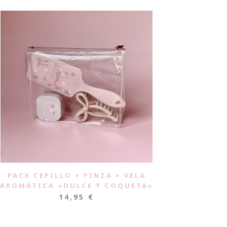
PACK CEPILLO + PINZA + VELA
AROMÁTICA «DULCE Y COQUETA»
14,95
€