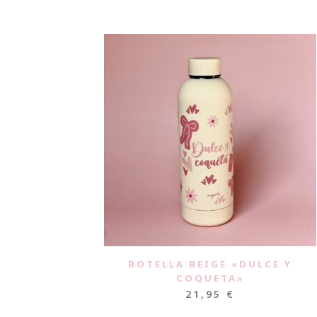
BOTELLA BEIGE «DULCE Y
COQUETA»
21,95
€