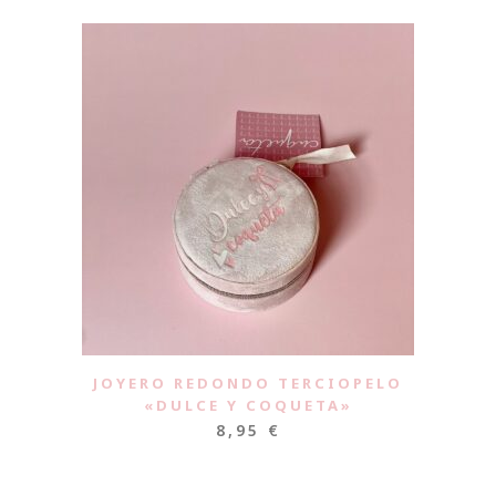
JOYERO REDONDO TERCIOPELO
«DULCE Y COQUETA»
8,95
€