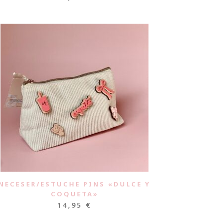
NECESER/ESTUCHE PINS «DULCE Y
COQUETA»
14,95
€