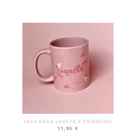
TAZA ROSA «DULCE Y COQUETA»
11,95
€