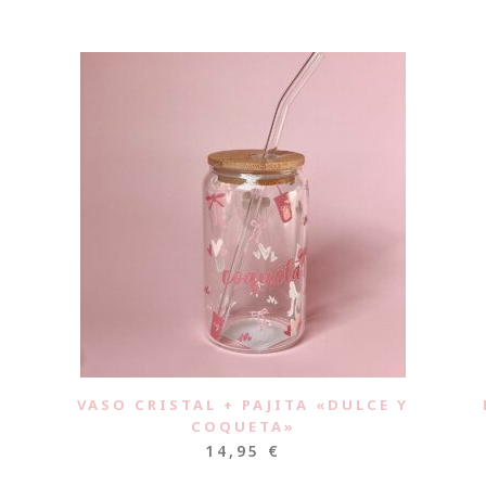
VASO CRISTAL + PAJITA «DULCE Y
COQUETA»
14,95
€