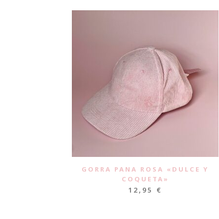
GORRA PANA ROSA «DULCE Y
COQUETA»
12,95
€