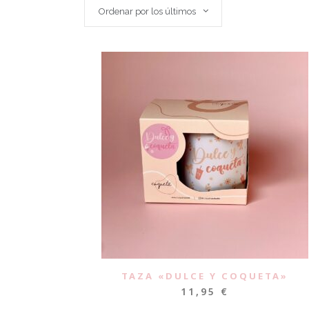
Ordenar por los últimos
TAZA «DULCE Y COQUETA»
11,95
€