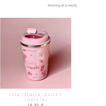
Showing all 9 results
TAZA TÉRMICA «DULCE Y
COQUETA»
16,95
€