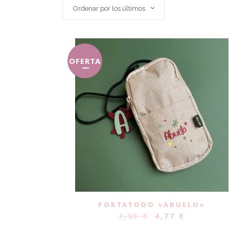
Ordenar por los últimos
OFERTA
PORTATODO «ABUELO»
7,95
€
4,77
€