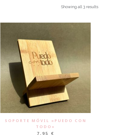
Showing all 3 results
SOPORTE MÓVIL «PUEDO CON
TODO»
7,95
€