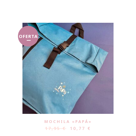
OFERTA
MOCHILA «PAPÁ»
17,95
€
10,77
€