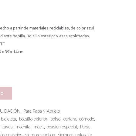
cho a partir de materiales reciclables, de color azul
diante hebilla. Bolsillo exterior y asas acolchadas.
TF.
 x 39 x 14 cm.
TO
QUIDACIÓN
,
Para Papá y Abuelo
bicicleta
,
bolsillo exterior
,
bolso
,
cartera
,
cómodo
,
,
llaves
,
mochila
,
móvil
,
ocasión especial
,
Papá
,
ios consejos
,
siempre contigo
,
siempre juntos
,
te