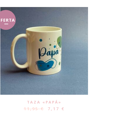
FERTA
TAZA «PAPÁ»
11,95
€
7,17
€