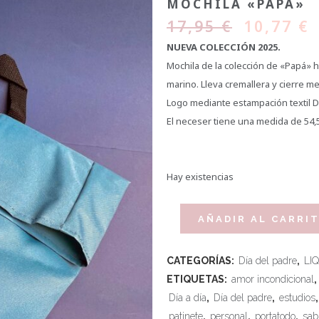
MOCHILA «PAPÁ»
17,95
€
10,77
€
NUEVA COLECCIÓN 2025.
Mochila de la colección de «Papá» he
marino. Lleva cremallera y cierre me
Logo mediante estampación textil D
El neceser tiene una medida de 54,5
Hay existencias
AÑADIR AL CARRI
CATEGORÍAS:
Día del padre
,
LI
ETIQUETAS:
amor incondicional
,
Día a día
,
Día del padre
,
estudios
patinete
,
personal
,
portatodo
,
sab