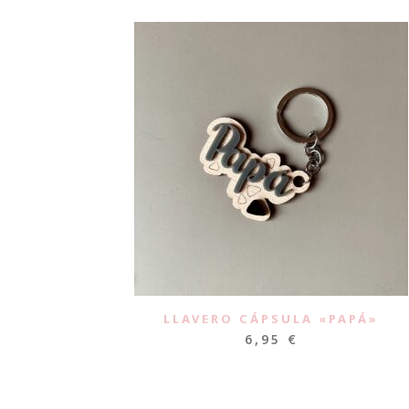
LLAVERO CÁPSULA «PAPÁ»
6,95
€