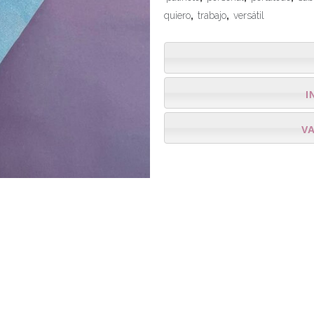
quiero
,
trabajo
,
versátil
I
V