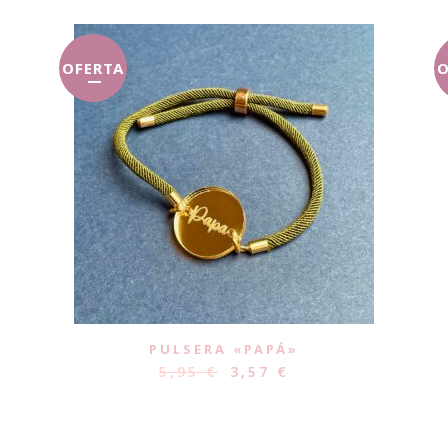
OFERTA
O
PULSERA «PAPÁ»
5,95
€
3,57
€