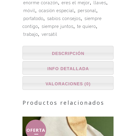
enorme corazón
,
eres el mejor
,
llaves
,
móvil
,
ocasión especial
,
personal
,
portatodo
,
sabios consejos
,
siempre
contigo
,
siempre juntos
,
te quiero
,
trabajo
,
versátil
DESCRIPCIÓN
INFO DETALLADA
VALORACIONES (0)
Productos relacionados
OFERTA