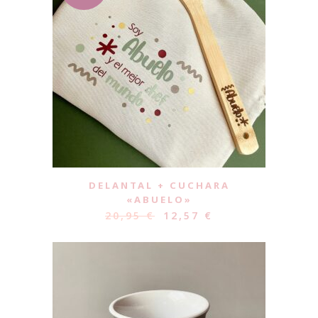
DELANTAL + CUCHARA
«ABUELO»
20,95
€
12,57
€