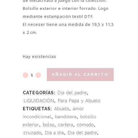
de metacrilato a juego con la colección.
Bolsillo exterior e interior forrado. Logo
mediante estampación textil DTF.
El neceser tiene una medida de 19,5 x 11,5
x 2 cm.
Hay existencias
AÑADIR AL CARRITO
CATEGORÍAS:
Día del padre
,
LIQUIDACIÓN
,
Para Papá y Abuelo
ETIQUETAS:
Abuelo
,
amor
incondicional
,
bandolera
,
bolsillo
exterior
,
bolso
,
cartera
,
cómodo
,
cruzado
,
Día a día
,
Día del padre
,