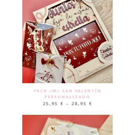
PACK «M» SAN VALENTÍN
PERSONALIZADO
25,95
€
–
28,95
€