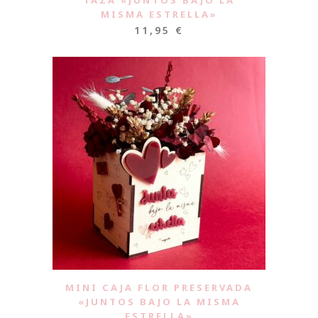
TAZA «JUNTOS BAJO LA
MISMA ESTRELLA»
11,95
€
MINI CAJA FLOR PRESERVADA
«JUNTOS BAJO LA MISMA
ESTRELLA»