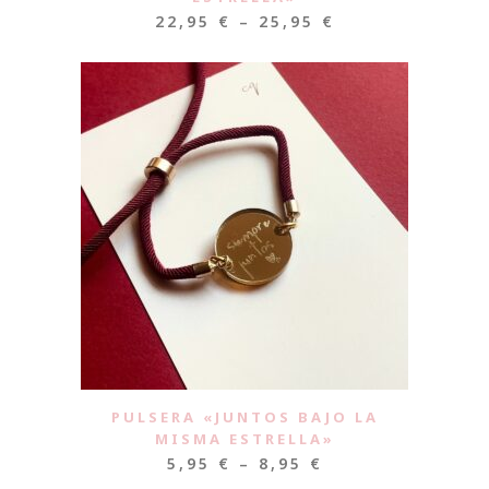
22,95
€
–
25,95
€
PULSERA «JUNTOS BAJO LA
MISMA ESTRELLA»
5,95
€
–
8,95
€