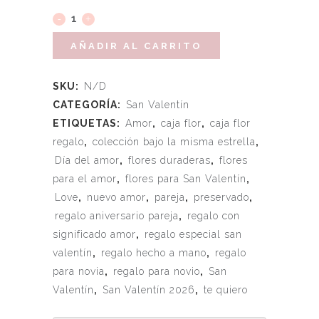
AÑADIR AL CARRITO
SKU:
N/D
CATEGORÍA:
San Valentín
ETIQUETAS:
Amor
,
caja flor
,
caja flor
regalo
,
colección bajo la misma estrella
,
Día del amor
,
flores duraderas
,
flores
para el amor
,
flores para San Valentín
,
Love
,
nuevo amor
,
pareja
,
preservado
,
regalo aniversario pareja
,
regalo con
significado amor
,
regalo especial san
valentín
,
regalo hecho a mano
,
regalo
para novia
,
regalo para novio
,
San
Valentín
,
San Valentín 2026
,
te quiero