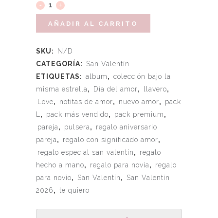
AÑADIR AL CARRITO
SKU:
N/D
CATEGORÍA:
San Valentín
ETIQUETAS:
album
,
colección bajo la
misma estrella
,
Día del amor
,
llavero
,
Love
,
notitas de amor
,
nuevo amor
,
pack
L
,
pack más vendido
,
pack premium
,
pareja
,
pulsera
,
regalo aniversario
pareja
,
regalo con significado amor
,
regalo especial san valentín
,
regalo
hecho a mano
,
regalo para novia
,
regalo
para novio
,
San Valentín
,
San Valentín
2026
,
te quiero