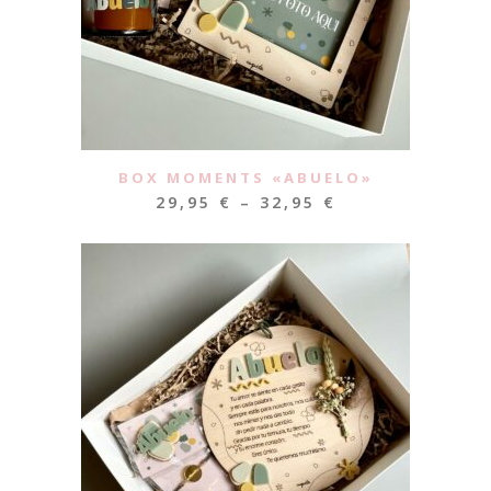
BOX MOMENTS «ABUELO»
29,95
€
–
32,95
€