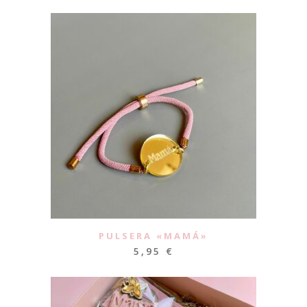
PULSERA «MAMÁ»
5,95
€