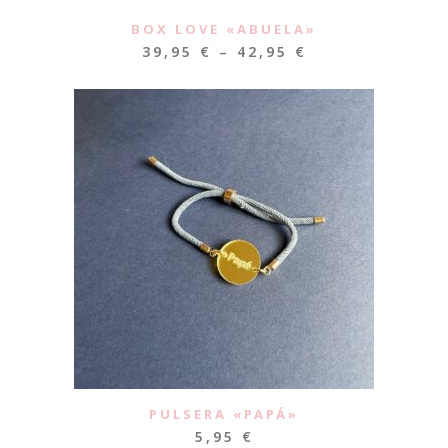
BOX LOVE «ABUELA»
39,95
€
–
42,95
€
PULSERA «PAPÁ»
5,95
€