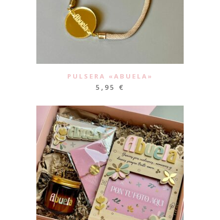
PULSERA «ABUELA»
5,95
€