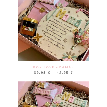
BOX LOVE «MAMÁ»
39,95
€
–
42,95
€