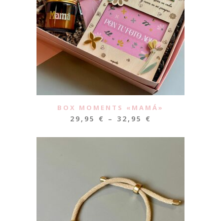
BOX MOMENTS «MAMÁ»
29,95
€
–
32,95
€