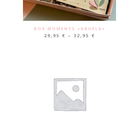
BOX MOMENTS «ABUELA»
29,95
€
–
32,95
€