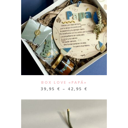
BOX LOVE «PAPÁ»
39,95
€
–
42,95
€