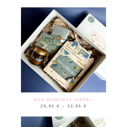
BOX MOMENTS «PAPÁ»
29,95
€
–
32,95
€