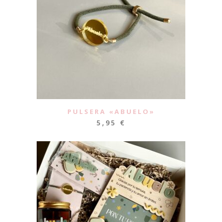
PULSERA «ABUELO»
5,95
€