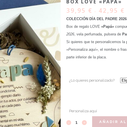
BOX LOVE «PAPÁ»
39,95
€
42,95
€
–
COLECCIÓN DÍA DEL PADRE 2026
Box de regalo LOVE
«Papá»
compues
2026
, vela perfumada, pulsera de
Pa
Si quieres que te personalicemos la 
«Personaliza aquí»
, el nombre o fra
parte inferior de la placa.
¿Lo quieres personalizado?
Personaliza aquí
AÑADIR AL