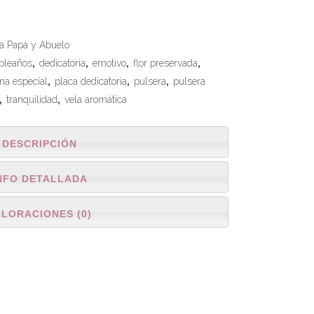
a Papá y Abuelo
pleaños
,
dedicatoria
,
emotivo
,
flor preservada
,
na especial
,
placa dedicatoria
,
pulsera
,
pulsera
,
tranquilidad
,
vela aromática
DESCRIPCIÓN
NFO DETALLADA
ALORACIONES (0)