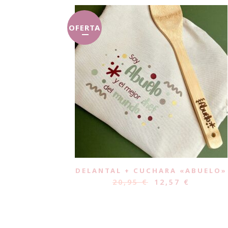
OFERTA
DELANTAL + CUCHARA «ABUELO»
20,95
€
12,57
€