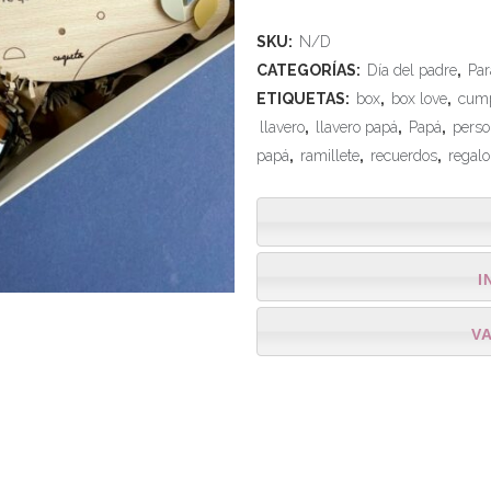
SKU:
N/D
CATEGORÍAS:
Día del padre
,
Par
ETIQUETAS:
box
,
box love
,
cum
llavero
,
llavero papá
,
Papá
,
perso
papá
,
ramillete
,
recuerdos
,
regalo
I
V