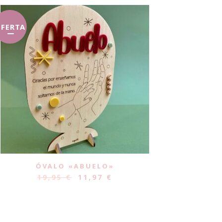
FERTA
ÓVALO «ABUELO»
19,95
€
11,97
€