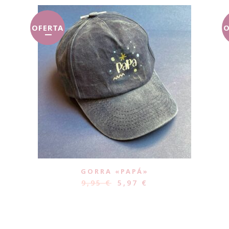
OFERTA
O
GORRA «PAPÁ»
9,95
€
5,97
€