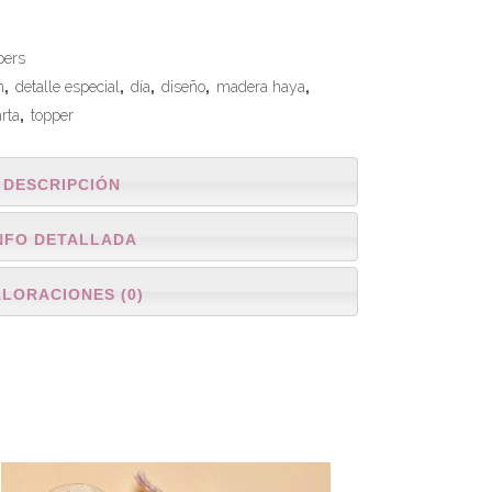
pers
n
,
detalle especial
,
día
,
diseño
,
madera haya
,
arta
,
topper
DESCRIPCIÓN
NFO DETALLADA
ALORACIONES (0)