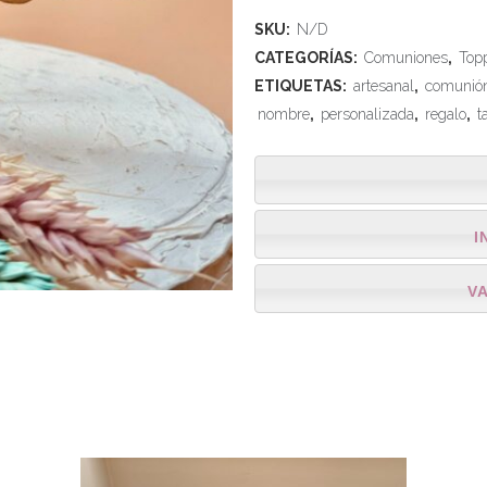
SKU:
N/D
CATEGORÍAS:
Comuniones
,
Top
ETIQUETAS:
artesanal
,
comunió
nombre
,
personalizada
,
regalo
,
t
I
V