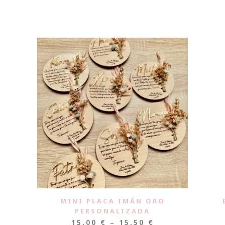
MINI PLACA IMÁN ORO
PERSONALIZADA
15,00
€
–
15,50
€