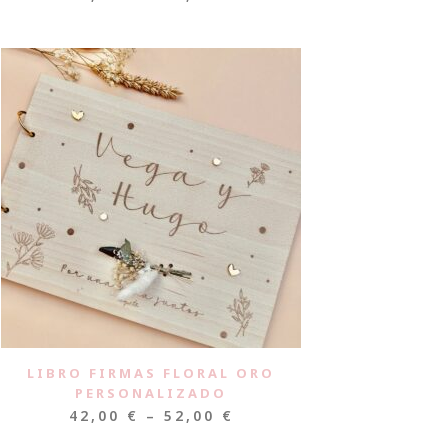
LIBRO FIRMAS FLORAL ORO
PERSONALIZADO
42,00
€
–
52,00
€