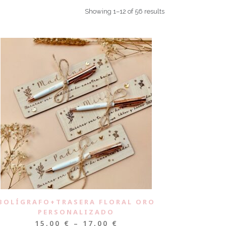
Showing 1–12 of 56 results
BOLÍGRAFO+TRASERA FLORAL ORO
PERSONALIZADO
15,00
€
–
17,00
€