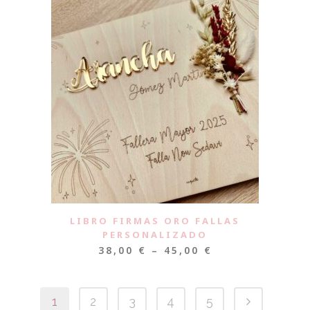
LIBRO FIRMAS ORO FALLAS
PERSONALIZADO
38,00
€
–
45,00
€
1
2
3
4
5