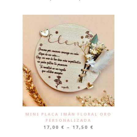
MINI PLACA IMÁN FLORAL ORO
PERSONALIZADA
17,00
€
–
17,50
€