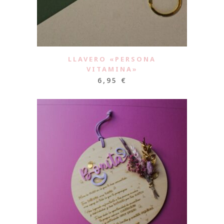
LLAVERO «PERSONA
VITAMINA»
6,95
€