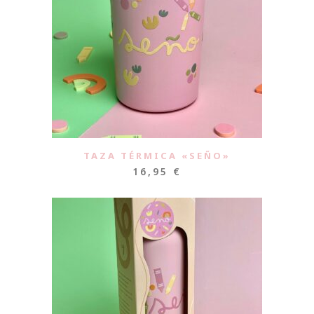
TAZA TÉRMICA «SEÑO»
16,95
€