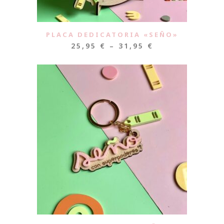
PLACA DEDICATORIA «SEÑO»
25,95
€
–
31,95
€