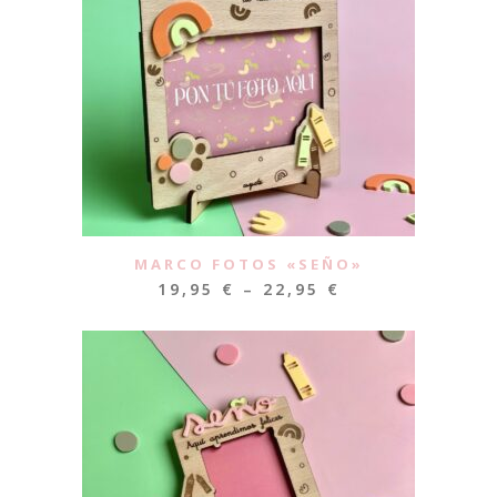
MARCO FOTOS «SEÑO»
19,95
€
–
22,95
€