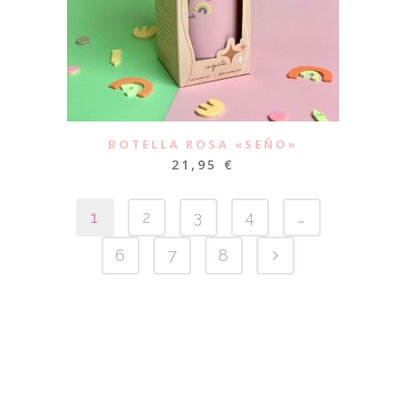
BOTELLA ROSA «SEÑO»
21,95
€
1
2
3
4
…
6
7
8