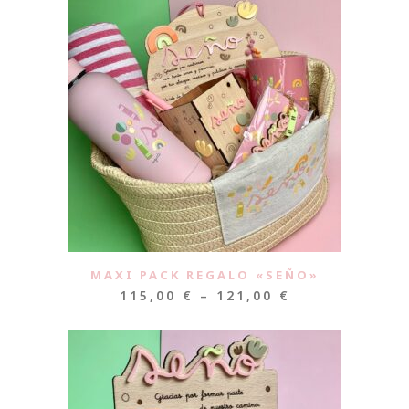
MAXI PACK REGALO «SEÑO»
115,00
€
–
121,00
€