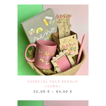
ESENCIAL PACK REGALO
«SEÑO»
55,00
€
–
64,00
€