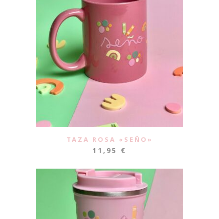
TAZA ROSA «SEÑO»
11,95
€