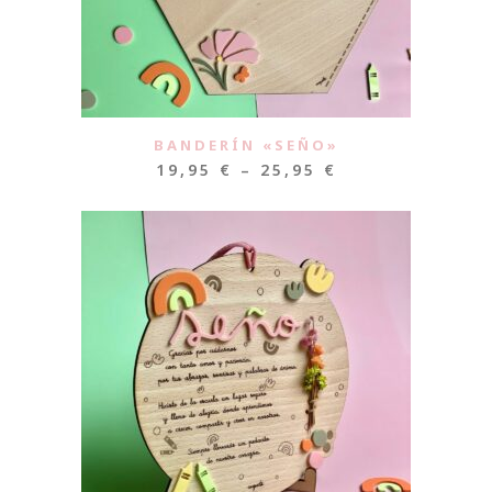
BANDERÍN «SEÑO»
19,95
€
–
25,95
€