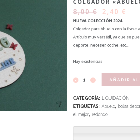
COLGADOR «ABUELO
8,00
€
2,40
€
NUEVA COLECCIÓN 2024.
Colgador para Abuelo con la frase «
Artículo muy versátil, ya que se pu
deporte, neceser, coche, etc…
Hay existencias
AÑADIR AL
CATEGORÍA:
LIQUIDACIÓN
ETIQUETAS:
Abuelo
,
bolsa depo
el mejor
,
redondo