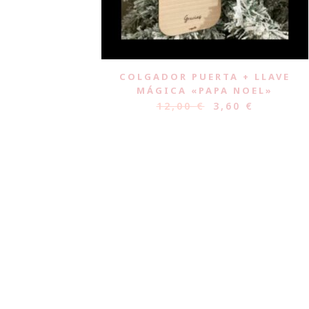
COLGADOR PUERTA + LLAVE
MÁGICA «PAPA NOEL»
12,00
€
3,60
€