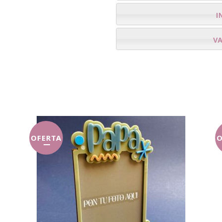
I
V
OFERTA
O