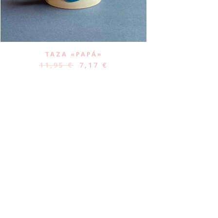
TAZA «PAPÁ»
11,95
€
7,17
€