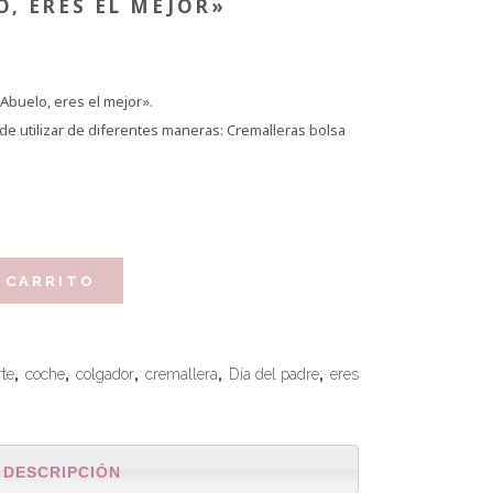
, ERES EL MEJOR»
Abuelo, eres el mejor».
ede utilizar de diferentes maneras: Cremalleras bolsa
 CARRITO
rte
,
coche
,
colgador
,
cremallera
,
Día del padre
,
eres
DESCRIPCIÓN