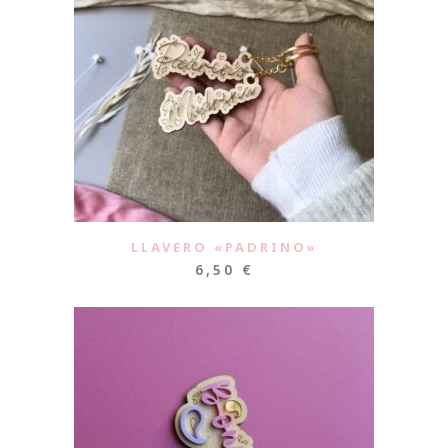
LLAVERO «PADRINO»
6,50
€