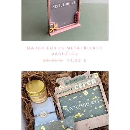
MARCO FOTOS METACRILATO
«ABUELO»
20,95
€
14,65
€