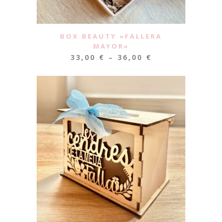
BOX BEAUTY «FALLERA
MAYOR»
33,00
€
–
36,00
€