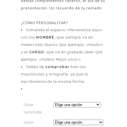
demás complementos falleros, el día de tu
presentación. Un recuerdo de tu reinado.
¿CÓMO PERSONALIZAR?
Completa el espacio
«Personaliza aquí»
con los
NOMBRE,
que siempre irá en
metacrilato blanco (por ejemplo:
«Paula»
)
y el
CARGO
, que irá en grabado láser (por
ejemplo:
«Fallera Major 2023»
)
Debes de
comprobar
bien las
mayúsculas y ortografía, ya que lo
escribiremos de la misma forma.
Color
ramillete
Color