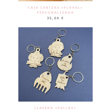
CAJA CENIZAS «FLORAL»
PERSONALIZADA
35,00
€
LLAVERO «FALLAS»