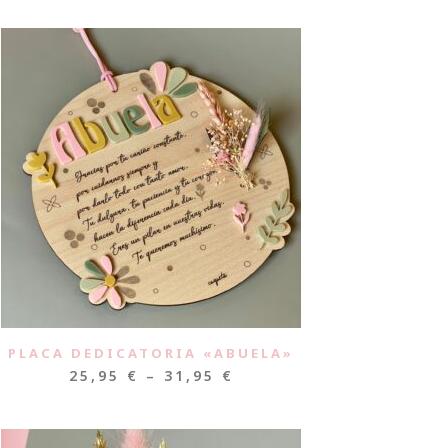
PLACA DEDICATORIA «ABUELA»
25,95
€
–
31,95
€