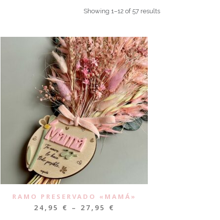
Showing 1–12 of 57 results
RAMO PRESERVADO «MAMÁ»
24,95
€
–
27,95
€