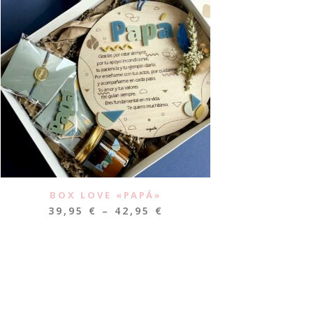
BOX LOVE «PAPÁ»
39,95
€
–
42,95
€