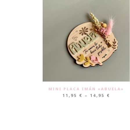
MINI PLACA IMÁN «ABUELA»
11,95
€
–
14,95
€