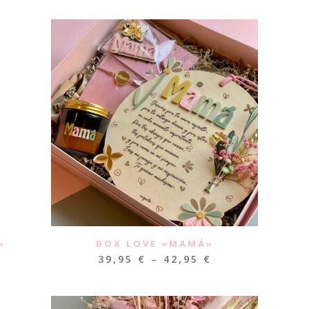
»
BOX LOVE «MAMÁ»
39,95
€
–
42,95
€