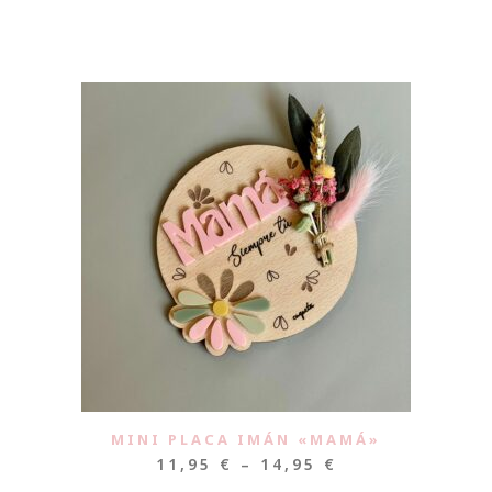
MINI PLACA IMÁN «MAMÁ»
11,95
€
–
14,95
€