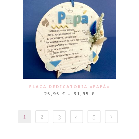
PLACA DEDICATORIA «PAPÁ»
25,95
€
–
31,95
€
1
2
3
4
5