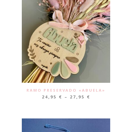
RAMO PRESERVADO «ABUELA»
24,95
€
–
27,95
€