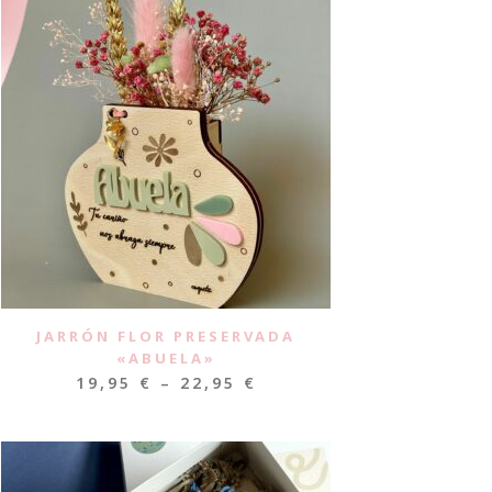
JARRÓN FLOR PRESERVADA
«ABUELA»
19,95
€
–
22,95
€