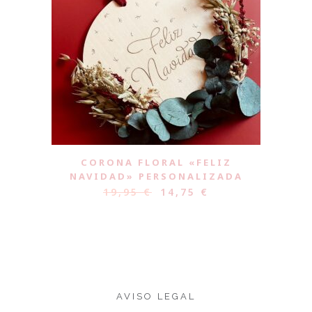
CORONA FLORAL «FELIZ
NAVIDAD» PERSONALIZADA
19,95
€
14,75
€
AVISO LEGAL