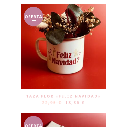
OFERTA
TAZA FLOR «FELIZ NAVIDAD»
22,95
€
18,36
€
OFERTA