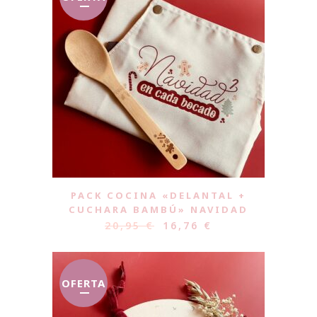
PACK COCINA «DELANTAL +
CUCHARA BAMBÚ» NAVIDAD
20,95
€
16,76
€
OFERTA