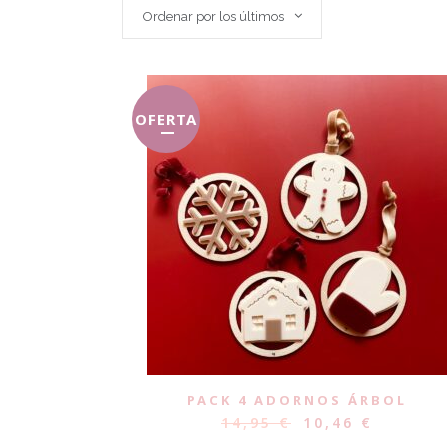
Ordenar por los últimos
OFERTA
PACK 4 ADORNOS ÁRBOL
14,95
€
10,46
€