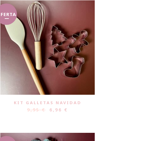
FERTA
KIT GALLETAS NAVIDAD
9,95
€
6,96
€