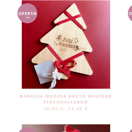
OFERTA
O
BANDEJA MADERA ABETO NAVIDAD
PERSONALIZADO
15,95
€
14,45
€