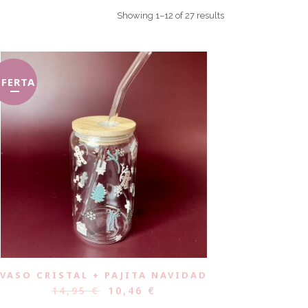
Showing 1–12 of 27 results
FERTA
VASO CRISTAL + PAJITA NAVIDAD
14,95
€
10,46
€