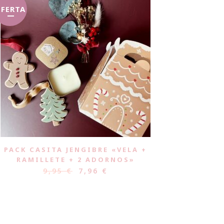
FERTA
PACK CASITA JENGIBRE «VELA +
RAMILLETE + 2 ADORNOS»
9,95
€
7,96
€