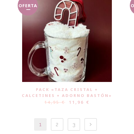
OFERTA
O
PACK «TAZA CRISTAL +
CALCETINES + ADORNO BASTÓN»
14,95
€
11,96
€
1
2
3