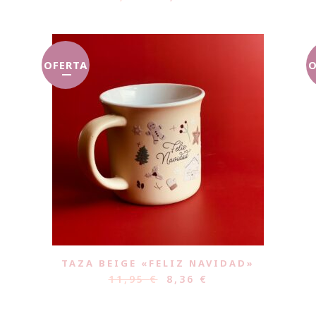
OFERTA
O
TAZA BEIGE «FELIZ NAVIDAD»
11,95
€
8,36
€