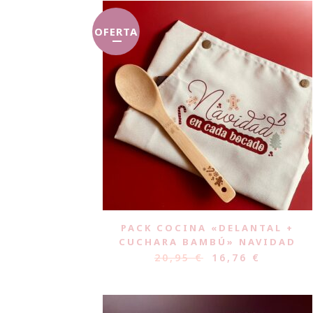
OFERTA
PACK COCINA «DELANTAL +
CUCHARA BAMBÚ» NAVIDAD
20,95
€
16,76
€