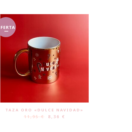
FERTA
TAZA ORO «DULCE NAVIDAD»
11,95
€
8,36
€