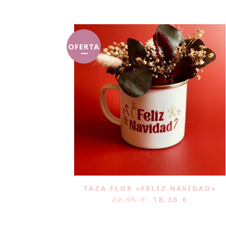
OFERTA
TAZA FLOR «FELIZ NAVIDAD»
22,95
€
18,36
€