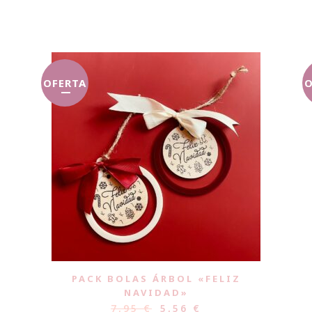
OFERTA
O
PACK BOLAS ÁRBOL «FELIZ
NAVIDAD»
7,95
€
5,56
€