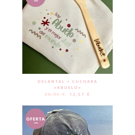
DELANTAL + CUCHARA
«ABUELO»
20,95
€
12,57
€
OFERTA