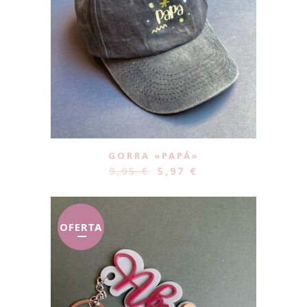
GORRA «PAPÁ»
9,95
€
5,97
€
OFERTA