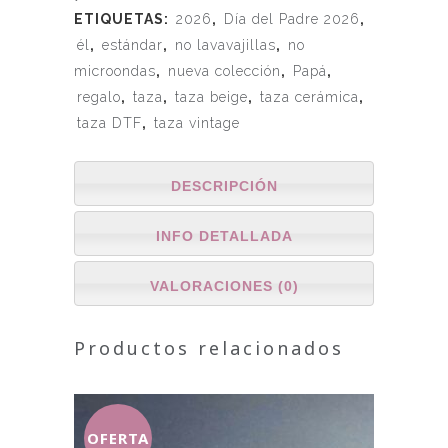
ETIQUETAS:
2026
,
Día del Padre 2026
,
él
,
estándar
,
no lavavajillas
,
no
microondas
,
nueva colección
,
Papá
,
regalo
,
taza
,
taza beige
,
taza cerámica
,
taza DTF
,
taza vintage
DESCRIPCIÓN
INFO DETALLADA
VALORACIONES (0)
Productos relacionados
OFERTA