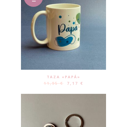
TAZA «PAPÁ»
11,95
€
7,17
€