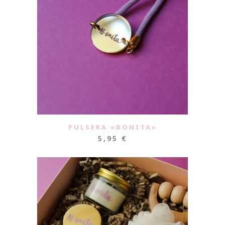
PULSERA «BONITA»
5,95
€