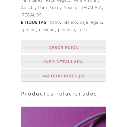
Familiares
,
Pack Regalo
,
Para Mamá y
Abuela
,
Para Papá y Abuelo
,
REGALA A
,
REGALOS
ETIQUETAS:
2026
,
blanco
,
caja regalo
,
grande
,
navidad
,
pequeña
,
rosa
DESCRIPCIÓN
INFO DETALLADA
VALORACIONES (0)
Productos relacionados