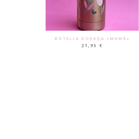
BOTELLA DORADA «MAMÁ»
21,95
€