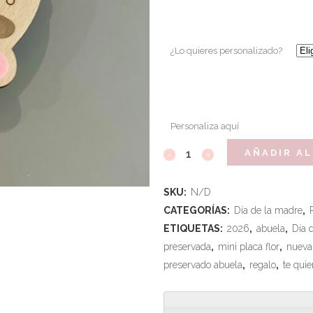
¿Lo quieres personalizado?
Personaliza aquí
AÑADIR AL
SKU:
N/D
CATEGORÍAS:
Día de la madre
,
ETIQUETAS:
2026
,
abuela
,
Día 
preservada
,
mini placa flor
,
nueva
preservado abuela
,
regalo
,
te quie