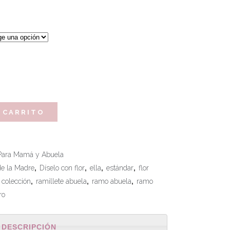
 CARRITO
Para Mamá y Abuela
de la Madre
,
Díselo con flor
,
ella
,
estándar
,
flor
 colección
,
ramillete abuela
,
ramo abuela
,
ramo
ro
DESCRIPCIÓN