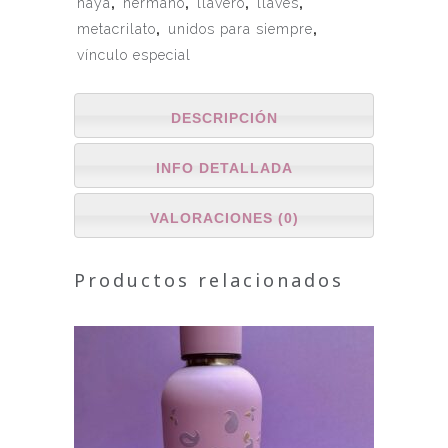
haya
,
hermano
,
llavero
,
llaves
,
metacrilato
,
unidos para siempre
,
vínculo especial
DESCRIPCIÓN
INFO DETALLADA
VALORACIONES (0)
Productos relacionados