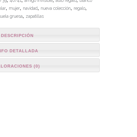
/39
,
40/41
,
amigo invisible
,
auto regalo
,
blanco
olar
,
mujer
,
navidad
,
nueva colección
,
regalo
,
suela gruesa
,
zapatillas
DESCRIPCIÓN
NFO DETALLADA
ALORACIONES (0)