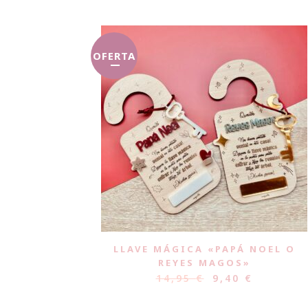
OFERTA
LLAVE MÁGICA «PAPÁ NOEL O
REYES MAGOS»
14,95
€
9,40
€