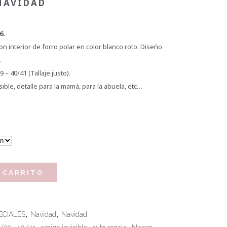
NAVIDAD
6.
con interior de forro polar en color blanco roto. Diseño
.
 – 40/41 (Tallaje justo).
sible, detalle para la mamá, para la abuela, etc…
 CARRITO
CIALES
,
Navidad
,
Navidad