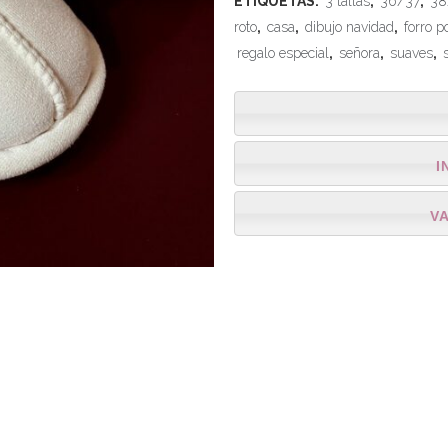
ETIQUETAS:
3 tallas
,
36/37
,
38
roto
,
casa
,
dibujo navidad
,
forro p
regalo especial
,
señora
,
suaves
,
I
V