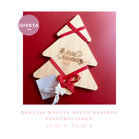
OFERTA
BANDEJA MADERA ABETO NAVIDAD
PERSONALIZADO
15,95
€
14,45
€