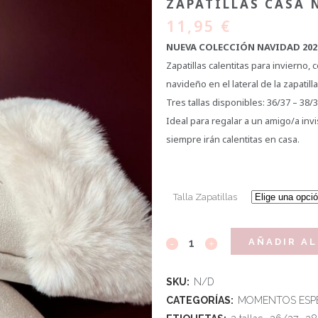
ZAPATILLAS CASA 
11,95
€
NUEVA COLECCIÓN NAVIDAD 202
Zapatillas calentitas para invierno, 
navideño en el lateral de la zapatilla
Tres tallas disponibles: 36/37 – 38/39
Ideal para regalar a un amigo/a invi
siempre irán calentitas en casa.
Talla Zapatillas
AÑADIR AL
SKU:
N/D
CATEGORÍAS:
MOMENTOS ESPE