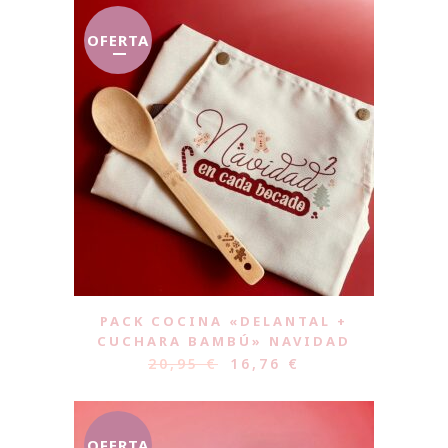
OFERTA
PACK COCINA «DELANTAL +
CUCHARA BAMBÚ» NAVIDAD
20,95
€
16,76
€
OFERTA