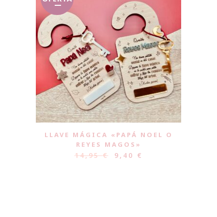
LLAVE MÁGICA «PAPÁ NOEL O
REYES MAGOS»
14,95
€
9,40
€