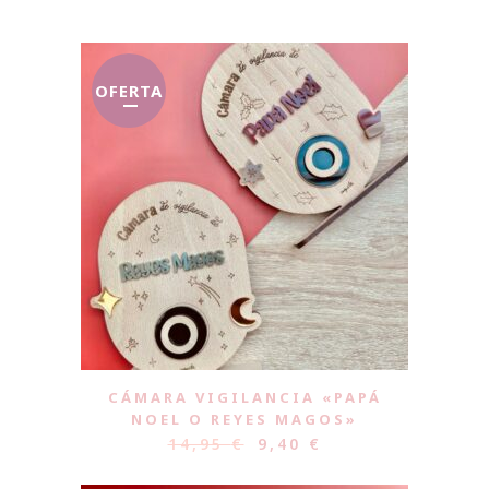
OFERTA
CÁMARA VIGILANCIA «PAPÁ
NOEL O REYES MAGOS»
14,95
€
9,40
€