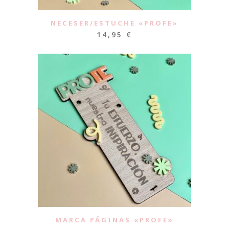
NECESER/ESTUCHE «PROFE»
14,95
€
MARCA PÁGINAS «PROFE»