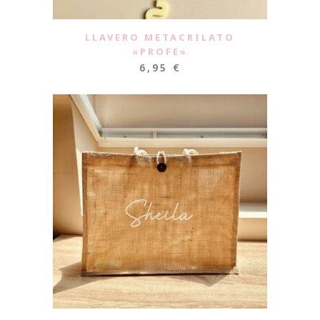
LLAVERO METACRILATO
«PROFE»
6,95
€