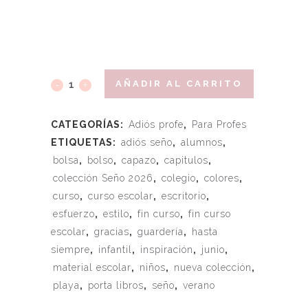
AÑADIR AL CARRITO
CATEGORÍAS:
Adiós profe
,
Para Profes
ETIQUETAS:
adiós seño
,
alumnos
,
bolsa
,
bolso
,
capazo
,
capitulos
,
colección Seño 2026
,
colegio
,
colores
,
curso
,
curso escolar
,
escritorio
,
esfuerzo
,
estilo
,
fin curso
,
fin curso
escolar
,
gracias
,
guardería
,
hasta
siempre
,
infantil
,
inspiración
,
junio
,
material escolar
,
niños
,
nueva colección
,
playa
,
porta libros
,
seño
,
verano