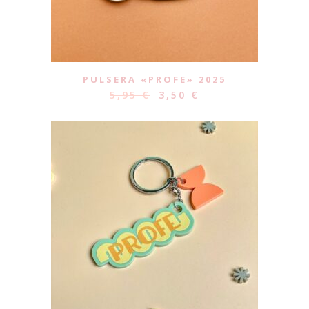
PULSERA «PROFE» 2025
5,95
€
3,50
€