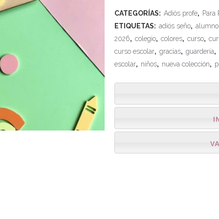
CATEGORÍAS:
Adiós profe
,
Para 
ETIQUETAS:
adiós seño
,
alumno
2026
,
colegio
,
colores
,
curso
,
cur
curso escolar
,
gracias
,
guardería
,
escolar
,
niños
,
nueva colección
,
p
I
V