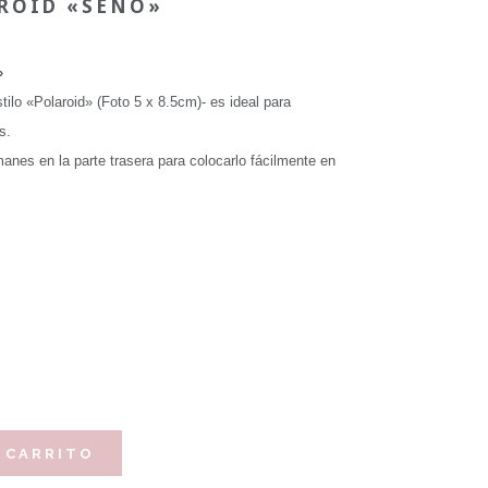
ROID «SEÑO»
»
tilo «Polaroid» (Foto 5 x 8.5cm)- es ideal para
s.
nes en la parte trasera para colocarlo fácilmente en
 CARRITO