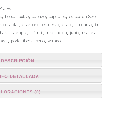
Profes
s
,
bolsa
,
bolso
,
capazo
,
capitulos
,
colección Seño
so escolar
,
escritorio
,
esfuerzo
,
estilo
,
fin curso
,
fin
hasta siempre
,
infantil
,
inspiración
,
junio
,
material
laya
,
porta libros
,
seño
,
verano
DESCRIPCIÓN
NFO DETALLADA
ALORACIONES (0)