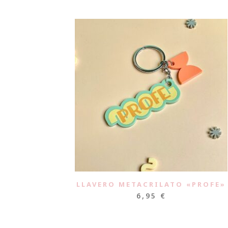
LLAVERO METACRILATO «PROFE»
6,95
€