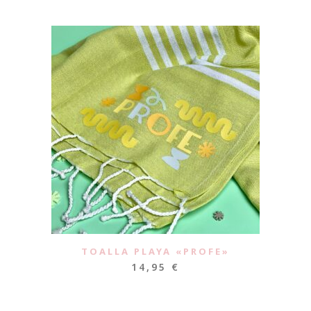
TOALLA PLAYA «PROFE»
14,95
€