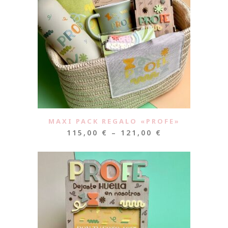
MAXI PACK REGALO «PROFE»
115,00
€
–
121,00
€