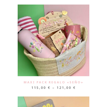
MAXI PACK REGALO «SEÑO»
115,00
€
–
121,00
€