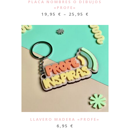
PLACA NOMBRES O DIBUJOS
«PROFE»
19,95
€
–
25,95
€
LLAVERO MADERA «PROFE»
6,95
€