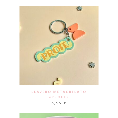
LLAVERO METACRILATO
«PROFE»
6,95
€