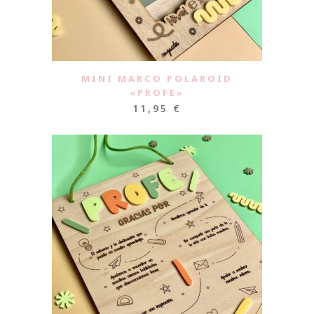
MINI MARCO POLAROID
«PROFE»
11,95
€