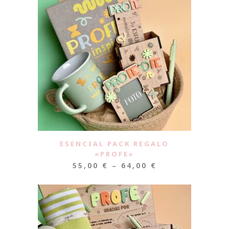
ESENCIAL PACK REGALO
«PROFE»
55,00
€
–
64,00
€