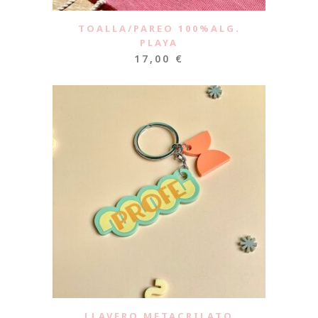
TOALLA/PAREO 100%ALG.
PLAYA
17,00
€
LLAVERO METACRILATO