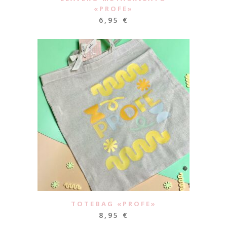
«PROFE»
6,95
€
TOTEBAG «PROFE»
8,95
€