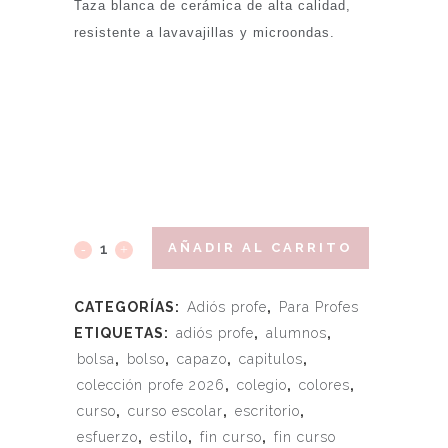
Taza blanca de cerámica de alta calidad,
resistente a lavavajillas y microondas.
AÑADIR AL CARRITO
CATEGORÍAS:
Adiós profe
,
Para Profes
ETIQUETAS:
adiós profe
,
alumnos
,
bolsa
,
bolso
,
capazo
,
capitulos
,
colección profe 2026
,
colegio
,
colores
,
curso
,
curso escolar
,
escritorio
,
esfuerzo
,
estilo
,
fin curso
,
fin curso