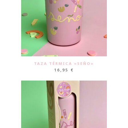
TAZA TÉRMICA «SEÑO»
16,95
€