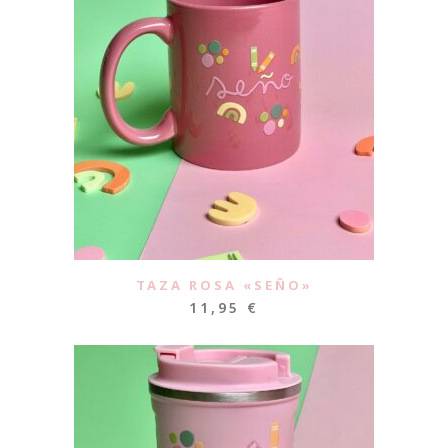
TAZA ROSA «SEÑO»
11,95
€