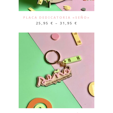
PLACA DEDICATORIA «SEÑO»
25,95
€
–
31,95
€