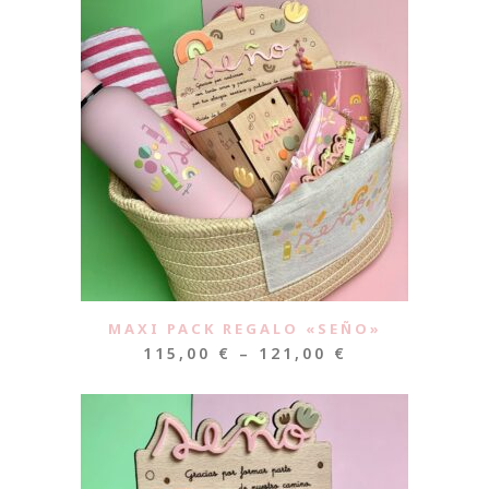
MAXI PACK REGALO «SEÑO»
115,00
€
–
121,00
€