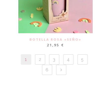
BOTELLA ROSA «SEÑO»
21,95
€
1
2
3
4
5
6