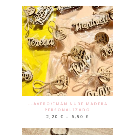
LLAVERO/IMÁN NUBE MADERA
PERSONALIZADO
2,20
€
–
6,50
€