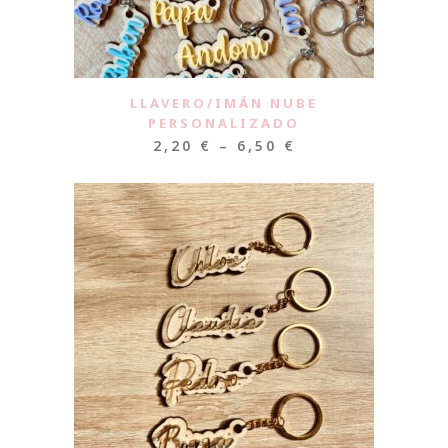
LLAVERO/IMÁN NUBE
PERSONALIZADO
2,20
€
–
6,50
€