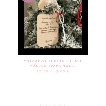
COLGADOR PUERTA + LLAVE
MÁGICA «PAPA NOEL»
12,00
€
3,60
€