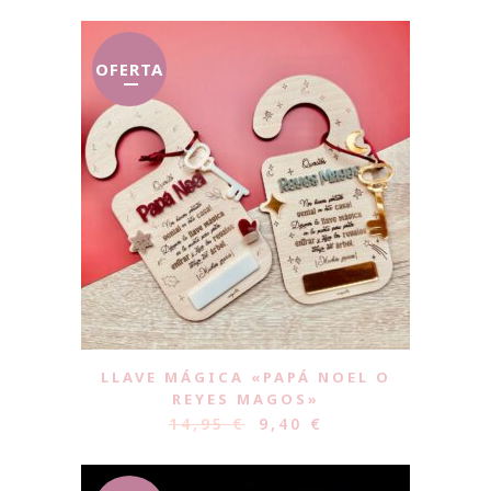
OFERTA
LLAVE MÁGICA «PAPÁ NOEL O
REYES MAGOS»
14,95
€
9,40
€