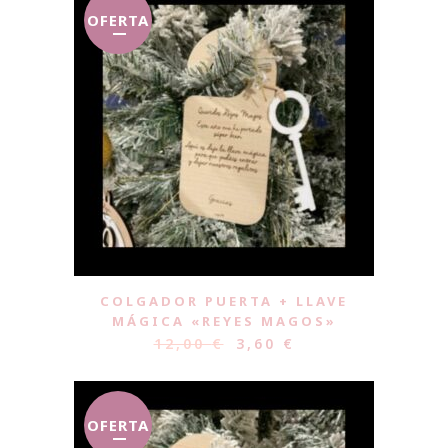
OFERTA
COLGADOR PUERTA + LLAVE
MÁGICA «REYES MAGOS»
12,00
€
3,60
€
OFERTA