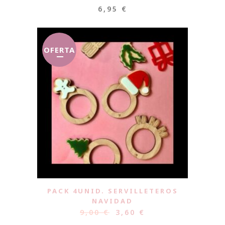
6,95
€
OFERTA
PACK 4UNID. SERVILLETEROS
NAVIDAD
9,00
€
3,60
€